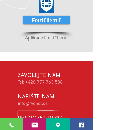
FortiClient 7
Aplikace FortiClient
ZAVOLEJTE NÁM
Tel:
+420 777 763 588
NAPIŠTE NÁM
info@rvcnet.cz
PROVOZNÍ DOBA
Po - Pá: 7 - 15